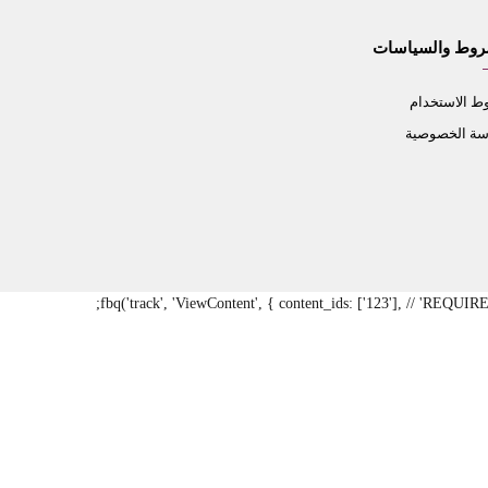
روط والسياسات
 الاستخدام
سة الخصوصية
fbq('track', 'ViewContent', { content_ids: ['123'], // 'REQUI