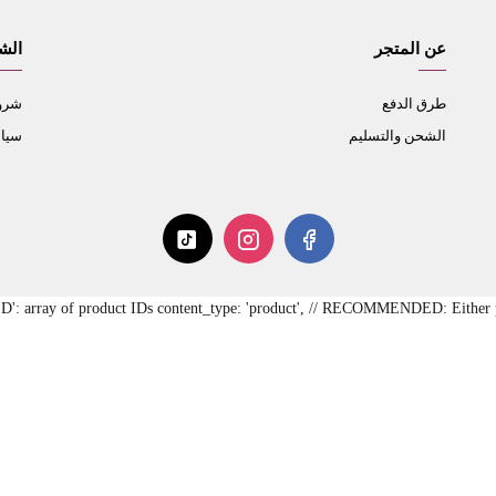
عن المتجر
الش
طرق الدفع
شروط
الشحن والتسليم
سيا
RED': array of product IDs content_type: 'product', // RECOMMENDED: Either pr