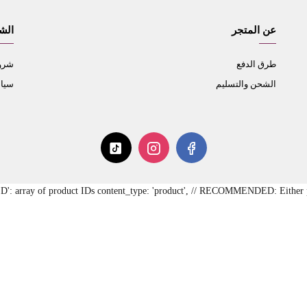
عن المتجر
الش
طرق الدفع
شروط
الشحن والتسليم
سيا
RED': array of product IDs content_type: 'product', // RECOMMENDED: Either pr