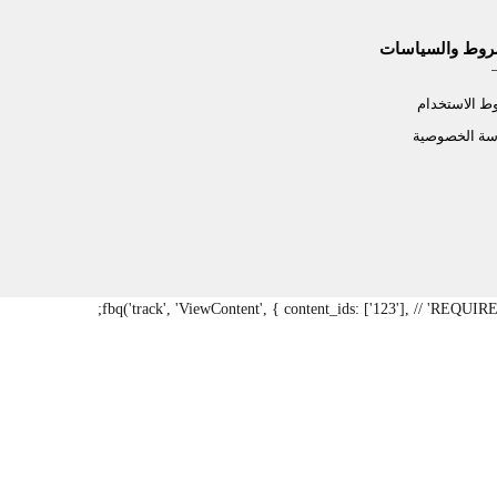
روط والسياسات
 الاستخدام
سة الخصوصية
fbq('track', 'ViewContent', { content_ids: ['123'], // 'REQUI